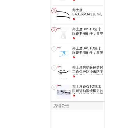
￥
BL030/031眼镜配件
BL015/BL033运动
邦士度
2
头带
BA3166/BA3167镜
腿配件鼻托配件
￥
BA3167镜腿
邦士度BASTO篮球
3
眼镜专用配件：鼻垫
BL006普通
￥
邦士度BASTO篮球
4
眼镜专用配件：鼻垫
BL022蓝色
￥
邦士度防护眼镜劳保
5
工作保护防冲击防飞
溅防雾护目镜可配近
￥
视BA3167 BA3167
黑框透明片防雾 无
邦士度BASTO篮球
6
度数
眼镜运动眼镜框男款
护目近视眼镜架防雾
￥
透气抗冲击BL021
浅灰绿 配近视：
店铺公告
1.67超薄