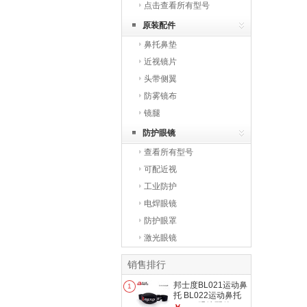
点击查看所有型号
原装配件
鼻托鼻垫
近视镜片
头带侧翼
防雾镜布
镜腿
防护眼镜
查看所有型号
可配近视
工业防护
电焊眼镜
防护眼罩
激光眼镜
销售排行
邦士度BL021运动鼻
1
托 BL022运动鼻托
BL029眼镜配件